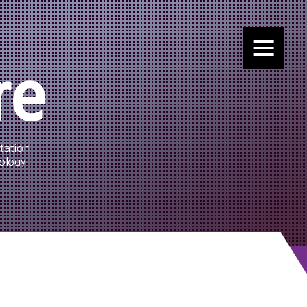
re
tation
ology.