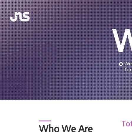
W
We 
for
Tot
Who We Are