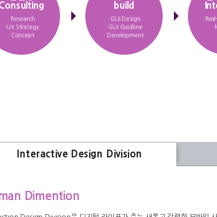
Consulting
build
Int
· Research
· GUI Design
· Real
· UX Strategy
· GUI Guidline
·
· Concept
· Development
Interactive Design Division
man Dimention
eraction Design Division은 디지털 라이프가 주는 새롭고 강력한 