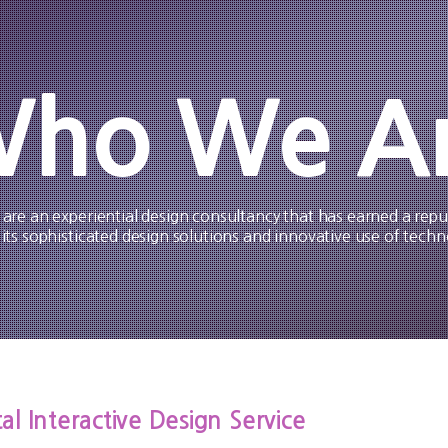
ho We A
are an experiential design consultancy that has earned a repu
 its sophisticated design solutions and innovative use of techn
al Interactive Design Service