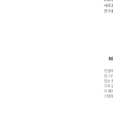
새로운
연구를
R
컨셉에
상, 
있는 
으로 
이 퀄
스템을