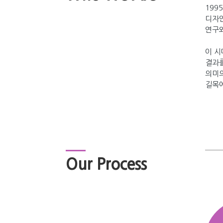
199
디자인
연구와
이 시
결과를
의미의
길목에
Our Process