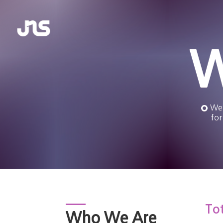
W
We 
for
Tot
Who We Are