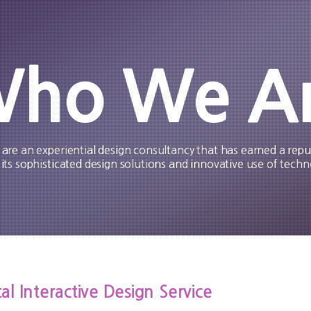
ho We A
are an experiential design consultancy that has earned a repu
 its sophisticated design solutions and innovative use of techn
al Interactive Design Service