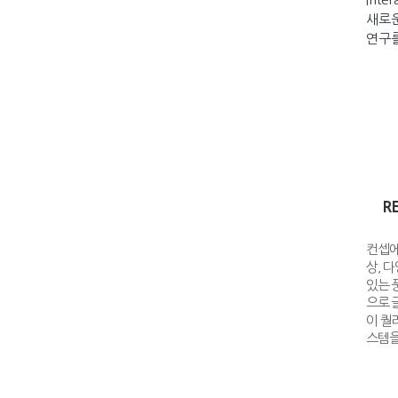
새로운
연구를
R
컨셉에
상, 
있는 
으로 
이 퀄
스템을