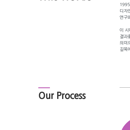
199
디자인
연구와
이 시
결과를
의미의
길목에
Our Process