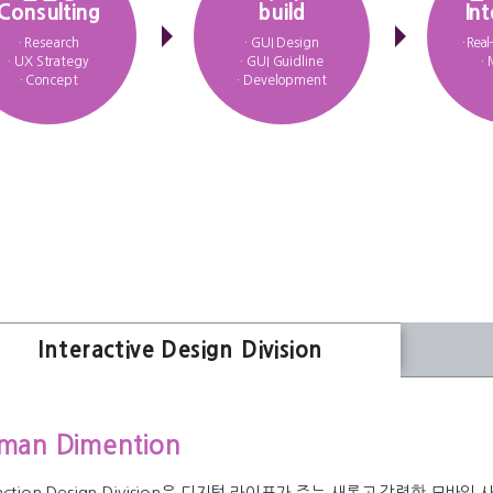
Consulting
build
Int
· Research
· GUI Design
· Real
· UX Strategy
· GUI Guidline
·
· Concept
· Development
Interactive Design Division
man Dimention
eraction Design Division은 디지털 라이프가 주는 새롭고 강력한 