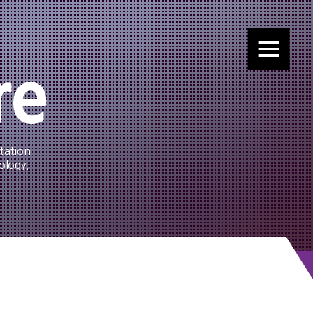
re
tation
ology.